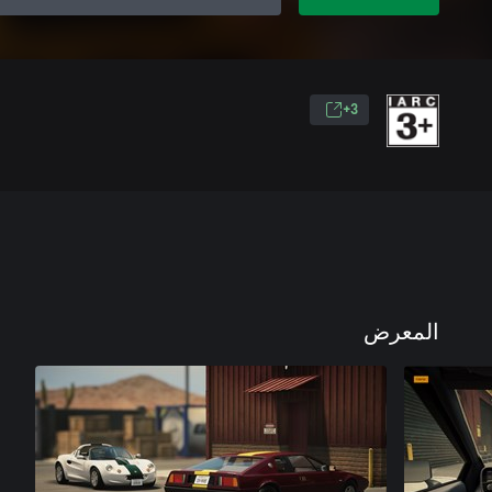
3+
المعرض