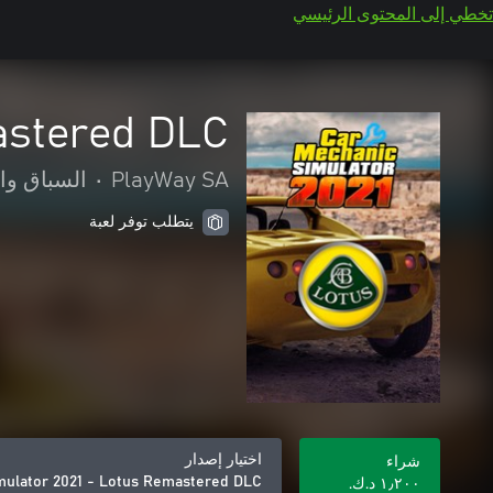
تخطي إلى المحتوى الرئيسي
astered DLC
PlayWay SA
•
السباق وا
يتطلب توفر لعبة
اختيار إصدار
شراء
mulator 2021 - Lotus Remastered DLC
١٫٢٠٠ د.ك.‏