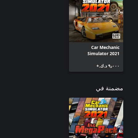
Car Mechanic
Simulator 2021
٩٫٠٠٠ د.ك.‏+
مضمنة في