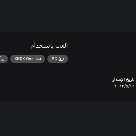
العب باستخدام
XBOX One
PC
تاريخ الإصدار
١٦‏/٥‏/٢٠٢٢