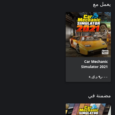
يعمل مع
Car Mechanic
Simulator 2021
٩٫٠٠٠ د.ك.‏+
مضمنة في