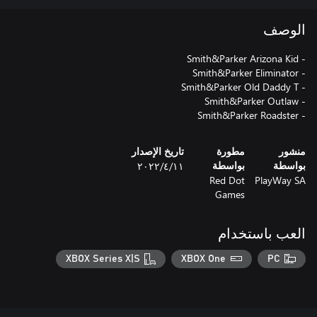
الوصف
- Smith&Parker Roadster
منشور
مطورة
تاريخ الإصدار
١١‏/٤‏/٢٠٢٢
بواسطة
بواسطة
Red Dot
PlayWay SA
Games
العب باستخدام
XBOX Series X|S
XBOX One
PC