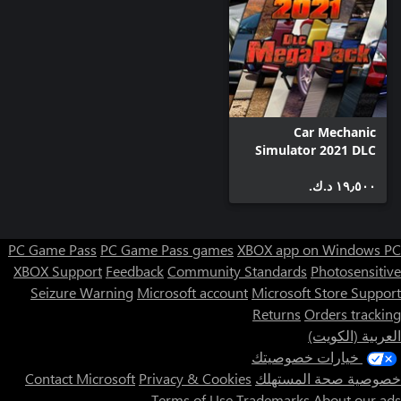
Car Mechanic
Simulator 2021 DLC
MegaPack
١٩٫٥٠٠ د.ك.‏
PC Game Pass
PC Game Pass games
XBOX app on Windows PC
XBOX Support
Feedback
Community Standards
Photosensitive
Seizure Warning
Microsoft account
Microsoft Store Support
Returns
Orders tracking
العربية (الكويت)
خيارات خصوصيتك
خصوصية صحة المستهلك
Privacy & Cookies
Contact Microsoft
Terms of Use
Trademarks
About our ads