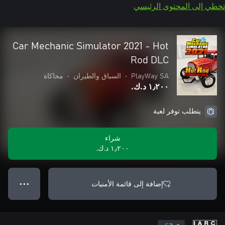
تخطي إلى المحتوى الرئيسي
Car Mechanic Simulator 2021 - Hot
Rod DLC
PlayWay SA
•
السباق والطيران
•
محاكاة
١٫٢٠٠ د.ك.‏
يتطلب توفر لعبة
شراء
١٫٢٠٠ د.ك.‏
إضافة إلى قائمة الأمنيات
● ● ●