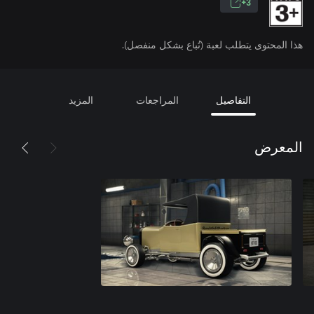
3+
هذا المحتوى يتطلب لعبة (تُباع بشكل منفصل).
التفاصيل
المراجعات
المزيد
المعرض