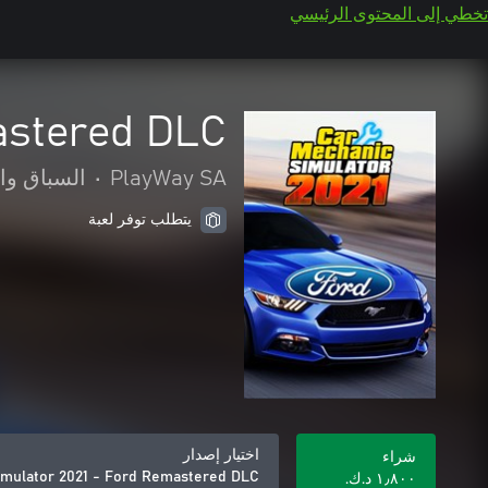
تخطي إلى المحتوى الرئيسي
astered DLC
PlayWay SA
•
السباق وا
يتطلب توفر لعبة
اختيار إصدار
شراء
imulator 2021 - Ford Remastered DLC
١٫٨٠٠ د.ك.‏