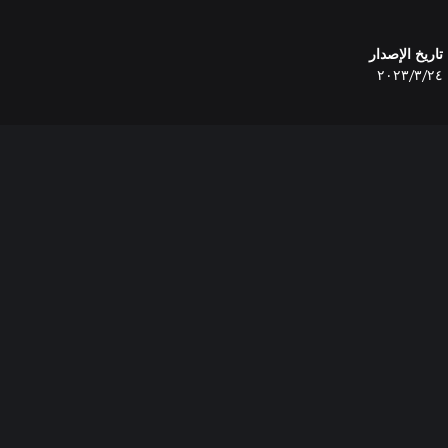
تاريخ الإصدار
٢٤‏/٣‏/٢٠٢٣