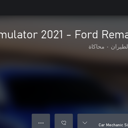
mulator 2021 - Ford Rem
لطيران
•
محاكاة
● ● ●
Car Mechanic S