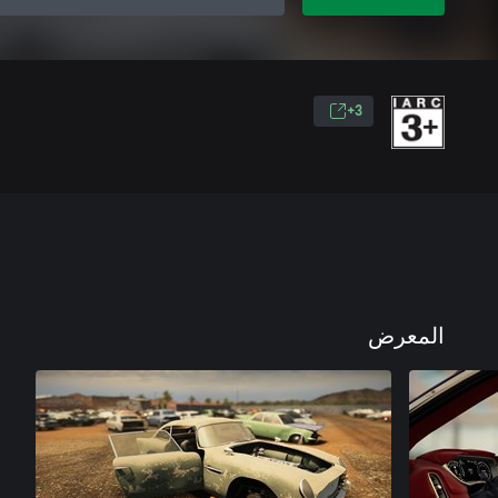
3+
المعرض