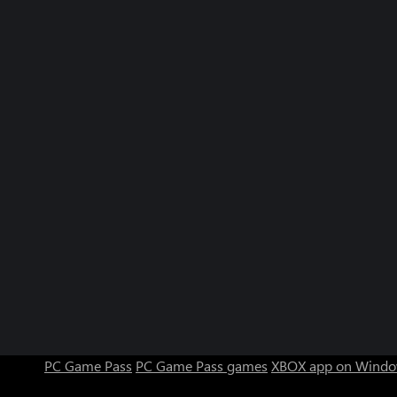
PC Game Pass
PC Game Pass games
XBOX app on Windo