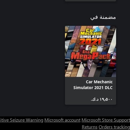
مضمنة في
Car Mechanic
Simulator 2021 DLC
MegaPack
١٩٫٥٠٠ د.ك.‏
itive Seizure Warning
Microsoft account
Microsoft Store Support
Returns
Orders tracking