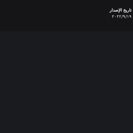
تاريخ الإصدار
١٩‏/٩‏/٢٠٢٢