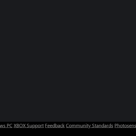
ws PC
XBOX Support
Feedback
Community Standards
Photosens