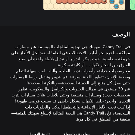
الوصف
في Candy Trail، مهمتك هي توجيه المثلجات المبتسمة عبر مسارات
مملكة ساحرة نحو أطيب الاحتفالات في العام! استعد لحل الألغاز على
خريطة سداسية، حيث يمكن لتدوير أو تبديل بلاطة واحدة أن يصنع
مع رسومات جذابة، وأصوات تذيب القلب، وآليات لعب سهلة التعلم
وصعبة الإتقان، تتطور اللعبة بسرعة. قم بتدوير وتبديل وربط المسارات
عبر 30 مستوى في ممالك الحلويات والكراميل والبسكويت، تظهر
شخصيات جديدة ومسارات متشعبة وحتى بلاطات بثلاث مسارات لتزيد
إذا كنت تحب الألغاز الإبداعية والتخطيط الذكي والحلويات ذات
الشخصية، فإن Candy Trail هي اللعبة المثالية لإشباع شهيتك للمتعة—
ملعقة من المنطق في كل مرة.
منشور بواسطة
مطورة بواسطة
تاريخ الإصدار