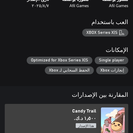
Afil Games
Afil Games
٧‏/٨‏/٢٠٢٥
العب باستخدام
XBOX Series X|S
الإمكانات
Optimized for Xbox Series X|S
Single player
إنجازات Xbox
الحفظ السحابي لـ Xbox
المقارنة بين الإصدارات
Candy Trail
١٫٥٠٠ د.ك.‏
هذا الإصدار