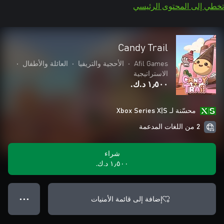
تخطي إلى المحتوى الرئيسي
Candy Trail
Afil Games
•
الأحجية والتريفيا
•
العائلة والأطفال
•
الاستراتيجية
١٫٥٠٠ د.ك.‏
محسّنة لـ Xbox Series X|S
2 من اللغات المدعمة
شراء
١٫٥٠٠ د.ك.‏
إضافة إلى قائمة الأمنيات
● ● ●