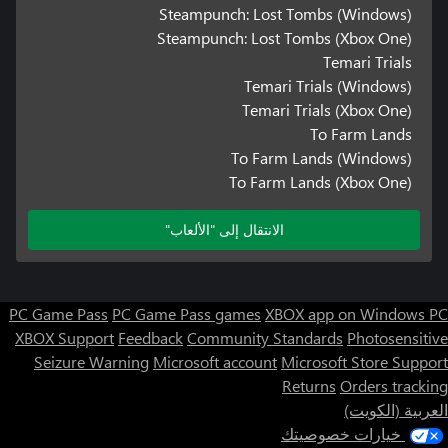
Steampunch: Lost Tombs (Windows)
Steampunch: Lost Tombs (Xbox One)
Temari Trials
Temari Trials (Windows)
Temari Trials (Xbox One)
To Farm Lands
To Farm Lands (Windows)
To Farm Lands (Xbox One)
الانتقال إلى "الألعاب"
PC Game Pass
PC Game Pass games
XBOX app on Windows PC
XBOX Support
Feedback
Community Standards
Photosensitive
Seizure Warning
Microsoft account
Microsoft Store Support
Returns
Orders tracking
العربية (الكويت)
خيارات خصوصيتك