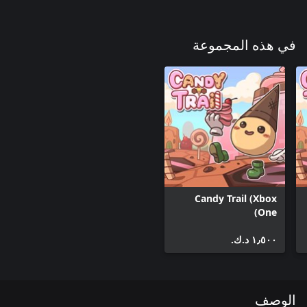
في هذه المجموعة
Candy Trail (Xbox
One)
١٫٥٠٠ د.ك.‏
الوصف