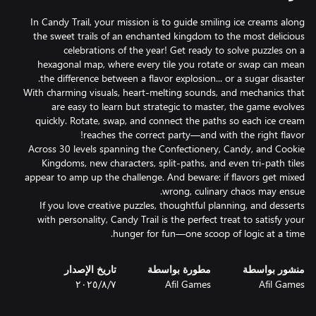
In Candy Trail, your mission is to guide smiling ice creams along
the sweet trails of an enchanted kingdom to the most delicious
celebrations of the year! Get ready to solve puzzles on a
hexagonal map, where every tile you rotate or swap can mean
With charming visuals, heart-melting sounds, and mechanics that
are easy to learn but strategic to master, the game evolves
quickly. Rotate, swap, and connect the paths so each ice cream
Across 30 levels spanning the Confectionery, Candy, and Cookie
Kingdoms, new characters, split-paths, and even tri-path tiles
appear to amp up the challenge. And beware: if flavors get mixed
If you love creative puzzles, thoughtful planning, and desserts
with personality, Candy Trail is the perfect treat to satisfy your
hunger for fun—one scoop of logic at a time.
منشور بواسطة
مطورة بواسطة
تاريخ الإصدار
Afil Games
Afil Games
٧‏/٨‏/٢٠٢٥