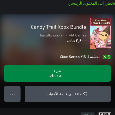
تخطي إلى المحتوى الرئيسي
Candy Trail Xbox Bundle
Afil Games
•
الأحجية والتريفيا
٢٫٤٠٠ د.ك.‏
محسّنة لـ Xbox Series X|S
شراء
٢٫٤٠٠ د.ك.‏
إضافة إلى قائمة الأمنيات
● ● ●