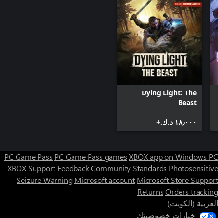
Dying Light: The
Beast
١٨٫٠٠٠ د.ك.‏+
PC Game Pass
PC Game Pass games
XBOX app on Windows PC
XBOX Support
Feedback
Community Standards
Photosensitive
Seizure Warning
Microsoft account
Microsoft Store Support
Returns
Orders tracking
العربية (الكويت)
خيارات خصوصيتك