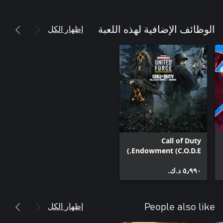
إظهار الكل
الوظائف الإضافية لهذه اللعبة
Call of Duty
Endowment (C.O.D.E.)
حزمة المتعقب: القوات
٥٫٩٩٠ د.ك.‏
المتحدة
إظهار الكل
People also like