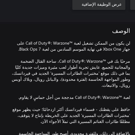
عرض الوظيفة الإضافية
الوصف
لن يكون من الممكن تشغيل لعبة Call of Duty®: Warzone™‎ على
مرحبًا بك في Call of Duty®: Warzone™‎، ساحة القتال الضخمة
والمجانية للجميع. عايش تجربة أطوار لعب مثيرة وميزات جديدة كليًا
بما في ذلك موقع 'مختبرات الطائرات المسيرة' الجديد في فيردانسك،
وطور المواجهة الحاسمة (لفترة محدودة)، والـباتل رويال، وبلاك أوبس
حافظ على يقظتك - فسماء فيردانسك أكثر ازدحامًا؛ حيث يظهر موقع
'مختبرات الطائرات المسيرة' الجديد على الخريطة بإنتاج لا يتوقف،
بالإضافة إلى ذلك، وللفترة محدودة، أصبح طور المواجهة الحاسمة