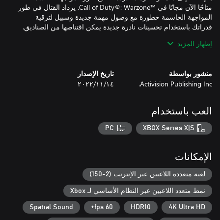
متاحًا الآن مجانًا في Call of Duty®: Warzone™‎. يزداد القتال في طور
المواجهة الحاسمة خطورة مع وصول مهمة جديدة وسبيل لترقية
إظهار المزيد
هل ترغب في رفع مستوى التحدي؟ انطلق إلى اللعب المصنف في
منشور بواسطة
تاريخ الإصدار
Activision Publishing Inc.
١٤‏/١١‏/٢٠٢٢
قد تحتاج إلى ربط رقم هاتفك المحمول إلى حساب Activision الخاص
العب باستخدام
ا يشترط الاشتراك في Game Pass Core للعب Call of Duty®:
Warzone™. تتطلب كل أنماط اللعب الأخرى على الإنترنت اشتراك
PC
XBOX Series X|S
الإمكانات
©/TM/® 2026 جميع الحقوق محفوظة لشركة Activision Publishing,
لعبة متعددة اللاعبين عبر الإنترنت (2-150)
Inc. يضم هذا المنتج برامج مرخصة من شركة Id Software ('Id
نمط متعدد اللاعبين عبر النظام الأساسي لـ Xbox
Technology'). Id Technology © 1999-2026 Id Software, Inc.
Spatial Sound
60 fps+
HDR10
4K Ultra HD