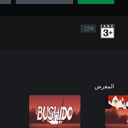
3+
المعرض