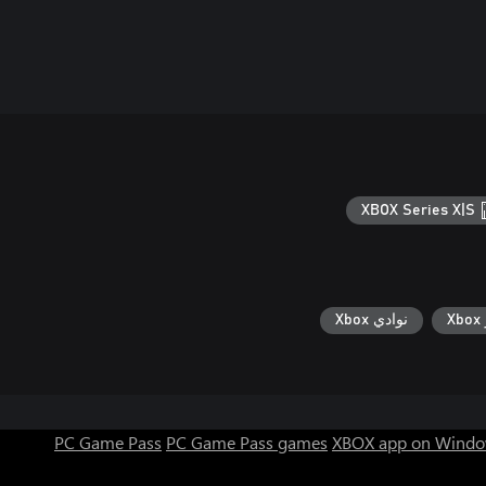
XBOX Series X|S
X
نوادي Xbox
PC Game Pass
PC Game Pass games
XBOX app on Windo