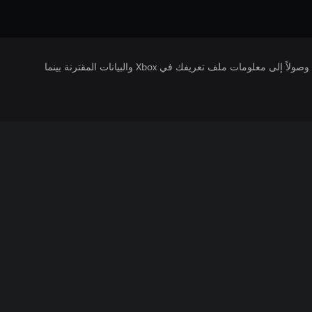
يتلقى ناشرو الألعاب التي تقوم بتشغيلها وصولاً إلى معلومات ملف تعريفك في Xbox والبيانات المقترنة بينما