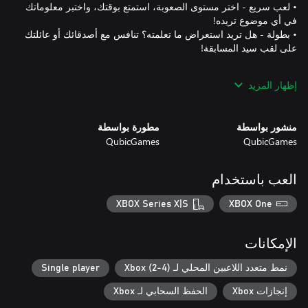
• لعب سريع - اختر مستوى الصعوبة، استمتع بوقتك، واختبر معلوماتك
• بطولة - هل تريد استعراض ما تعلمته؟ تنافس مع أصدقائك أو عائلتك
إظهار المزيد
منشور بواسطة
مطورة بواسطة
QubicGames
QubicGames
العب باستخدام
اكتشف حقائق جديدة عن العالم والكون الشاسع من حولك!
XBOX Series X|S
XBOX One
الإمكانات
نمط متعدد اللاعبين المحلي لـ Xbox (2-4)
Single player
إنجازات Xbox
الحفظ السحابي لـ Xbox