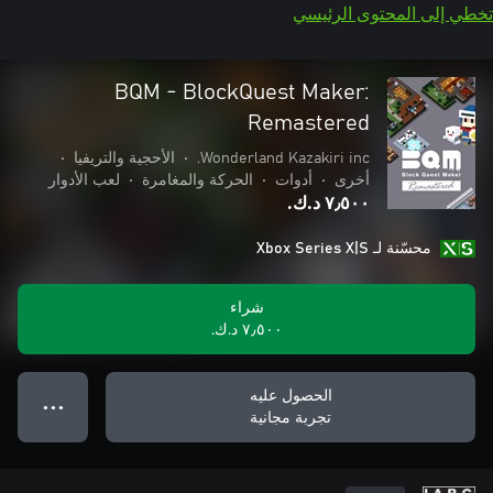
تخطي إلى المحتوى الرئيسي
BQM - BlockQuest Maker:
Remastered
Wonderland Kazakiri inc.
•
الأحجية والتريفيا
•
أخرى
•
أدوات
•
الحركة والمغامرة
•
لعب الأدوار
٧٫٥٠٠ د.ك.‏
محسّنة لـ Xbox Series X|S
شراء
٧٫٥٠٠ د.ك.‏
الحصول عليه
● ● ●
تجربة مجانية