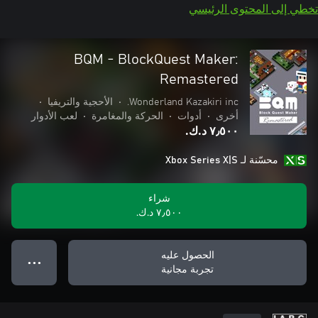
تخطي إلى المحتوى الرئيسي
BQM - BlockQuest Maker:
Remastered
Wonderland Kazakiri inc.
•
الأحجية والتريفيا
•
أخرى
•
أدوات
•
الحركة والمغامرة
•
لعب الأدوار
٧٫٥٠٠ د.ك.‏
محسّنة لـ Xbox Series X|S
شراء
٧٫٥٠٠ د.ك.‏
الحصول عليه
● ● ●
تجربة مجانية