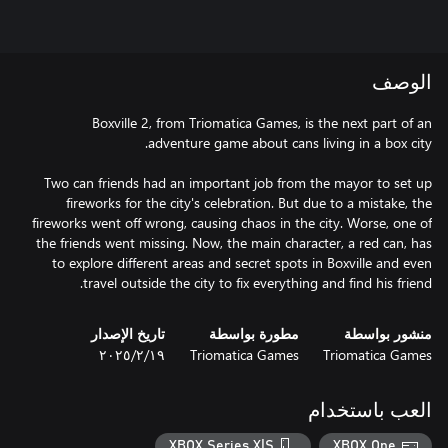
الوصف
Boxville 2, from Triomatica Games, is the next part of an
Two can friends had an important job from the mayor to set up
fireworks for the city's celebration. But due to a mistake, the
fireworks went off wrong, causing chaos in the city. Worse, one of
the friends went missing. Now, the main character, a red can, has
to explore different areas and secret spots in Boxville and even
travel outside the city to fix everything and find his friend.
منشور بواسطة
مطورة بواسطة
تاريخ الإصدار
Triomatica Games
Triomatica Games
١٩‏/٢‏/٢٠٢٥
العب باستخدام
XBOX Series X|S
XBOX One