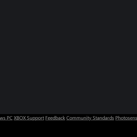
ws PC
XBOX Support
Feedback
Community Standards
Photosens