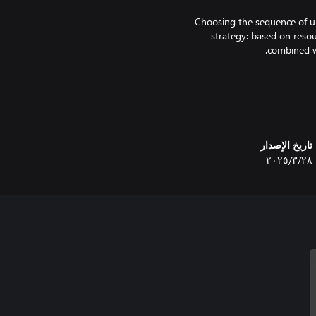
Choosing the sequence of up
strategy: based on resou
Develop your economic strategy
will bring significant benefi
new strategic
تاريخ الإصدار
٢٨‏/٣‏/٢٠٢٥