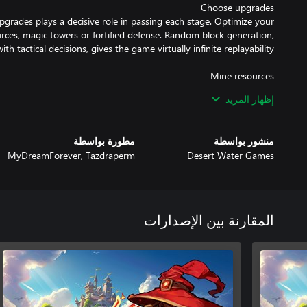
grades plays a decisive role in passing each stage. Optimize your
rces, magic towers or fortified defense. Random block generation,
 wisely. Early investment in economic buildings can be risky, but
إظهار المزيد
ts in the long run. Random resource placement in each game creates
 challenges that require your creativity and decision-making skills.
منشور بواسطة
مطورة بواسطة
MyDreamForever, Tazdraperm
Desert Water Games
المقارنة بين الإصدارات