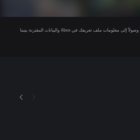
يتلقى ناشرو الألعاب التي تقوم بتشغيلها وصولاً إلى معلومات ملف تعريفك في Xbox والبيانات المقترنة بينما