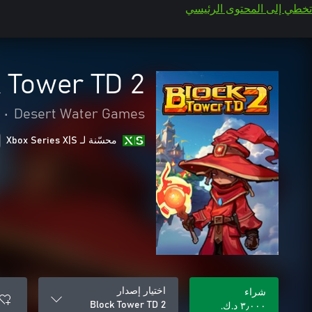
تخطي إلى المحتوى الرئيسي
 Tower TD 2
•
Desert Water Games
محسّنة لـ Xbox Series X|S
اختيار إصدار
شراء
Block Tower TD 2
٣٫٠٠٠ د.ك.‏