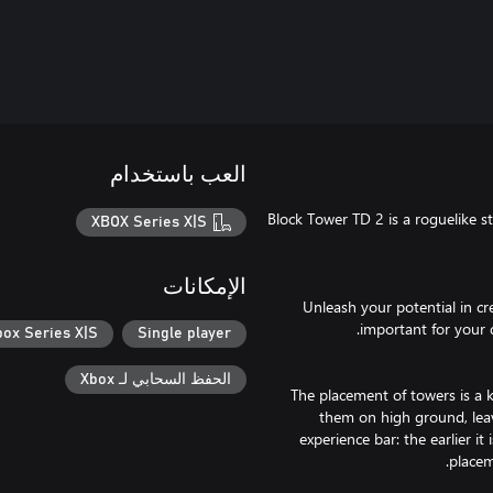
العب باستخدام
Block Tower TD 2 is a roguelike s
XBOX Series X|S
الإمكانات
Unleash your potential in cr
box Series X|S
Single player
الحفظ السحابي لـ Xbox
The placement of towers is a k
them on high ground, leav
experience bar: the earlier it 