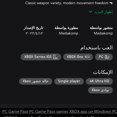
Wield everything from rapid-fire rifles to deadly sniper and laser
إظهار المزيد
منشور بواسطة
مطورة بواسطة
تاريخ الإصدار
Wall-jump, climb, dash and combo your way out of tight
Mediakomp
Mediakomp
١٢‏/٤‏/٢٠٢٢
العب باستخدام
The beboks won’t go easy on you. Every wave, every chapter is
tougher than the last. Quick reflexes and smart upgrades are key
XBOX Series X|S
XBOX One
PC
الإمكانات
Easy to pick up, hard to put down. Designed with love for fans of
4K Ultra HD
Single player
حالة حضور Xbox
نوادي Xbox
Or will Earth fall to the beboks?
PC Game Pass
PC Game Pass games
XBOX app on Windows PC