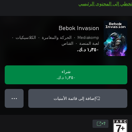
تخطي إلى المحتوى الرئيسي
Bebok Invasion
Mediakomp
•
الحركة والمغامرة
•
الكلاسيكيات
•
لعبة المنصة
•
القناص
١٫٣٥٠ د.ك.‏
شراء
١٫٣٥٠ د.ك.‏
إضافة إلى قائمة الأمنيات
● ● ●
7+