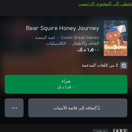
تخطي إلى المحتوى الرئيسي
Bear Squire Honey Journey
Sweet Bread Games
•
لعبة المنصة
•
العائلة والأطفال
•
الكلاسيكيات
١٫٥٠٠ د.ك.‏
2 من اللغات المدعمة
شراء
١٫٥٠٠ د.ك.‏
إضافة إلى قائمة الأمنيات
● ● ●