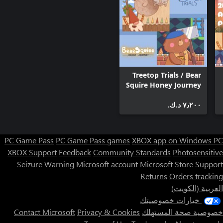
Treetop Trials / Bear
Squire Honey Journey
(Bundle)
٧٫٢٠٠ د.ك.‏
PC Game Pass
PC Game Pass games
XBOX app on Windows PC
XBOX Support
Feedback
Community Standards
Photosensitive
Seizure Warning
Microsoft account
Microsoft Store Support
Returns
Orders tracking
العربية (الكويت)
خيارات خصوصيتك
خصوصية صحة المستهلك
Privacy & Cookies
Contact Microsoft