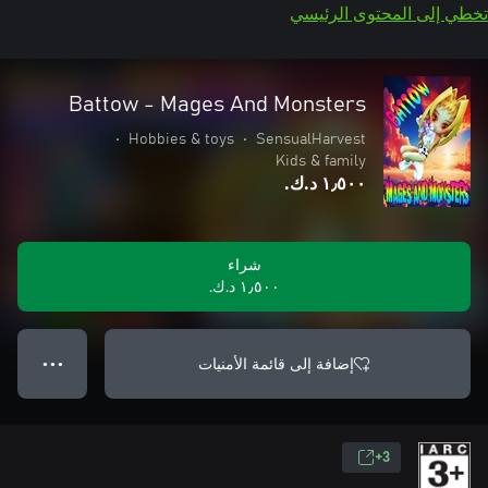
تخطي إلى المحتوى الرئيسي
Battow - Mages And Monsters
•
Hobbies & toys
•
SensualHarvest
Kids & family
١٫٥٠٠ د.ك.‏
شراء
١٫٥٠٠ د.ك.‏
إضافة إلى قائمة الأمنيات
● ● ●
3+