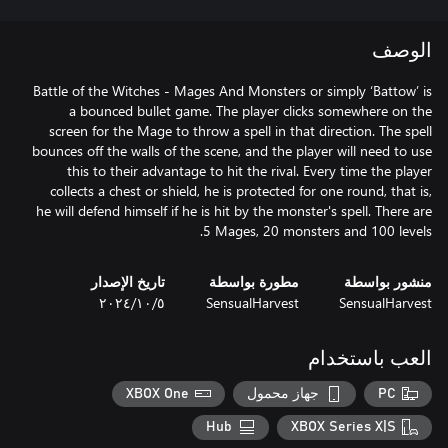
الوصف
Battle of the Witches - Mages And Monsters or simply ‘Battow’ is
a bounced bullet game. The player clicks somewhere on the
screen for the Mage to throw a spell in that direction. The spell
bounces off the walls of the scene, and the player will need to use
this to their advantage to hit the rival. Every time the player
collects a chest or shield, he is protected for one round, that is,
he will defend himself if he is hit by the monster's spell. There are
5 Mages, 20 monsters and 100 levels.
منشور بواسطة
مطورة بواسطة
تاريخ الإصدار
SensualHarvest
SensualHarvest
٥‏/١٠‏/٢٠٢٤
العب باستخدام
PC
جهاز محمول
XBOX One
Hub
XBOX Series X|S