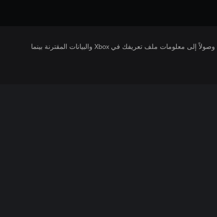
يتلقى ناشرو الألعاب التي تقوم بتشغيلها وصولاً إلى معلومات ملف تعريفك في Xbox والبيانات المقترنة بينما