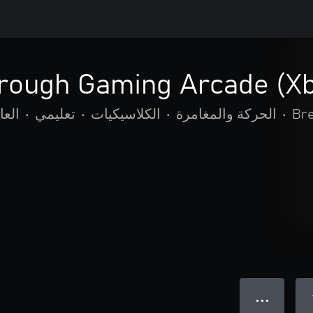
hrough Gaming Arcade (Xb
Br
•
الحركة والمغامرة
•
الكلاسيكيات
•
تعليمي
•
العا
● ● ●