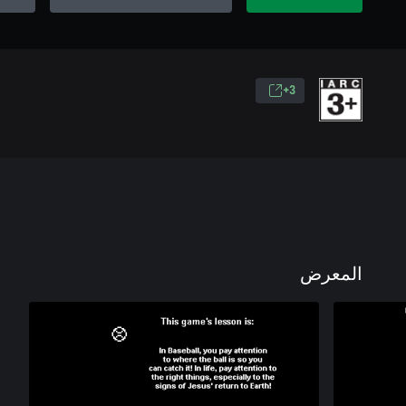
3+
المعرض