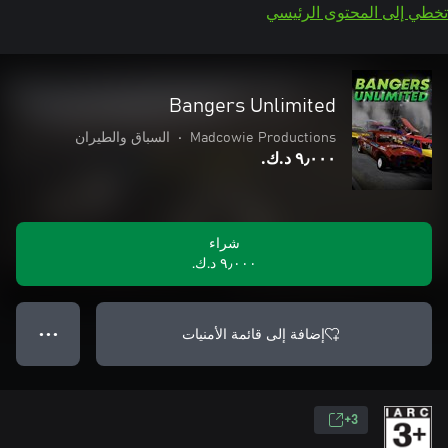
تخطي إلى المحتوى الرئيسي
Bangers Unlimited
Madcowie Productions
•
السباق والطيران
٩٫٠٠٠ د.ك.‏
شراء
٩٫٠٠٠ د.ك.‏
إضافة إلى قائمة الأمنيات
● ● ●
3+