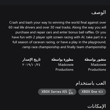
الوصف
Crash and bash your way to winning the world final against over
60 real life drivers and over 30 real tracks. Along the way you will
purchase and repair cars and enter bonus ball raffles. Or you
have fun with 2 player split screen racing with AI, take part in a
full season of caravan racing, or have a play in the playground,
ramp race championship and finally team championship.
منشور بواسطة
مطورة بواسطة
تاريخ الإصدار
Madcowie
Madcowie
٢٤‏/١٠‏/٢٠١٩
Productions
Productions
العب باستخدام
XBOX Series X|S
XBOX One
الإمكانات