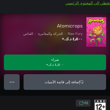
تخطي إلى المحتوى الرئيسي
Atomicrops
Raw Fury
•
الحركة والمغامرة
•
القناص
٤٫٥٠٠ د.ك.‏+
شراء
٤٫٥٠٠ د.ك.‏+
إضافة إلى قائمة الأمنيات
● ● ●
12+