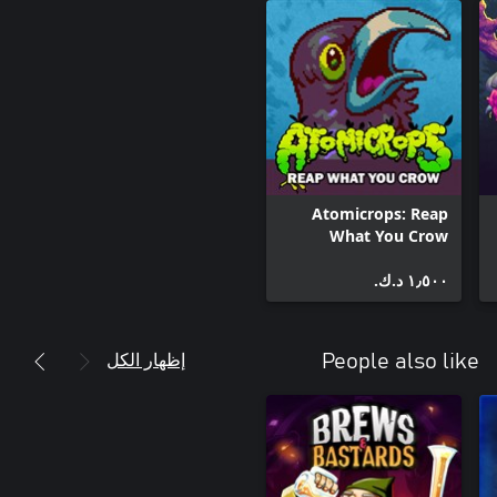
Atomicrops: Reap
What You Crow
١٫٥٠٠ د.ك.‏
إظهار الكل
People also like