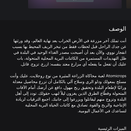
الوصف
أنت تملك آخر مزرعة في الأرض الخراب بعد نهاية العالم، وقد ورثتها
عن جدك الراحل قبل لحظات فقط من تبخر الريف المحيط بها بسبب
انفجار نووي. والآن بعد أن أصبحت مصدر الغذاء الوحيد في البلدة في
ظل التهديدات المستمرة من الكائنات البرية المحلية المتحولة، بات
Atomicrops لعبة محاكاة الزراعة المثيرة من نوع روجلايت. عليك وأنت
مسلح بمعولك ودلو الري وسلاح آلي بالكامل أن تزرع محاصيل معدلة
وراثيًا لإطعام البلدة وتحقيق ربح مهول. دافع عن أرضك أمام الآفات
المتحولة وقطّاع الطرق الذين يغزون ليلاً لنهب حقولك. تودد إلى أهل
البلدة وتزوج منهم ليقاتلوا ويزرعوا إلى جانبك. اجمع الترقيات لزيادة
الإنتاجية والربح والقوة. تصادق مع كائنات الحياة البرية المحلية