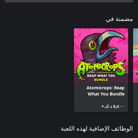
مضمنة في
Atomicrops: Reap
What You Bundle
٥٫٤٠٠ د.ك.‏+
الوظائف الإضافية لهذه اللعبة