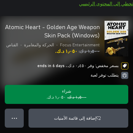
تخطي إلى المحتوى الرئيسي
Atomic Heart - Golden Age Weapon
Skin Pack (Windows)
Focus Entertainment
•
الحركة والمغامرة
•
القناص
١٫٥٠٠ د.ك.‏
١٫٠٥٠ د.ك.‏
بسعر مخفض: وفر ٠٫٤٥٠ د.ك.‏، ends in 6 days
يتطلب توفر لعبة
شراء
١٫٥٠٠ د.ك.‏
١٫٠٥٠ د.ك.‏
إضافة إلى قائمة الأمنيات
● ● ●