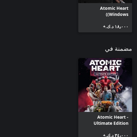
Atomic Heart
(Windows)
١٨٫٠٠٠ د.ك.‏+
مضمنة في
Atomic Heart -
Ultimate Edition
(Windows)
٣٤٫٠٠٠ د.ك.‏+