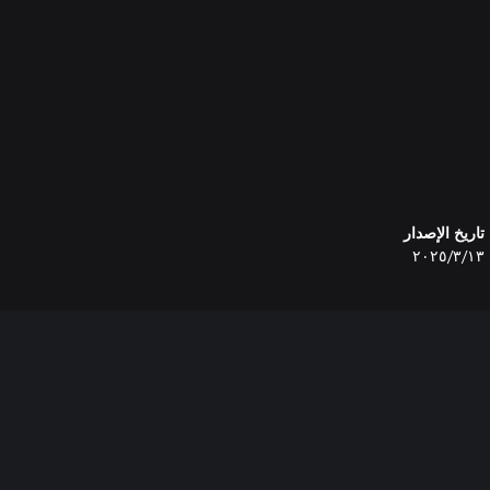
تاريخ الإصدار
١٣‏/٣‏/٢٠٢٥