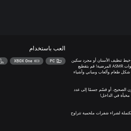
العب باستخدام
و خيط تنظيف الأسنان أو مجرد سكين
XBOX One
PC
مطبخ بسيط. فقط اقطع، اقطع، اقطع، اقطع، اقطع واستمتع بتجربة أصوات ASMR المرضية! قم بتقطيع
 شكل طعام وألعاب ومباني وأشياء
ن الصحيح، أو قسّم جسمًا إلى عدد
مكتملة لشراء شفرات ملحمية تتراوح