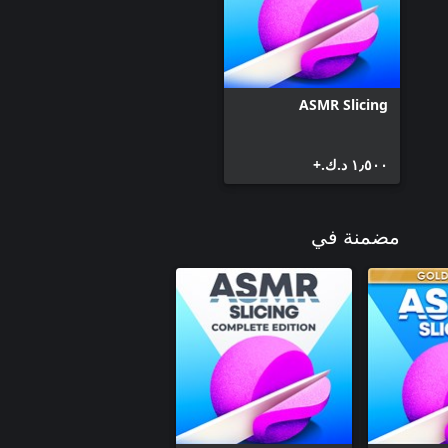
ASMR Slicing
١٫٥٠٠ د.ك.‏+
مضمنة في