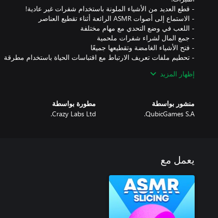
إظهار المزيد
واجه التحديات وكن سيد الشرائح في نهاية المطاف!
منشور بواسطة
مطورة بواسطة
Crazy Labs Ltd.
QubicGames S.A.
يعمل مع