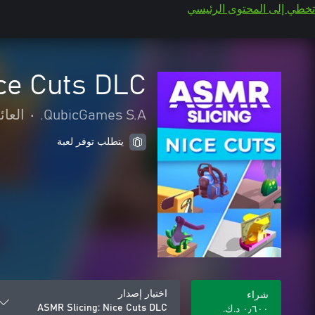
تخطي إلى المحتوى الرئيسي
ce Cuts DLC
QubicGames S.A.
•
العائ
يتطلب توفر لعبة
اختيار إصدار
شراء
ASMR Slicing: Nice Cuts DLC
٠٫٦٠٠ د.ك.‏