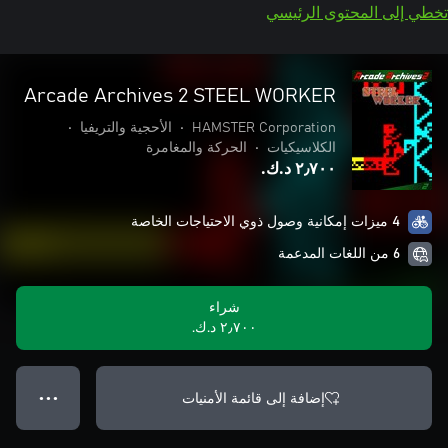
تخطي إلى المحتوى الرئيسي
Arcade Archives 2 STEEL WORKER
HAMSTER Corporation
•
الأحجية والتريفيا
•
الكلاسيكيات
•
الحركة والمغامرة
٢٫٧٠٠ د.ك.‏
4 ميزات إمكانية وصول ذوي الاحتياجات الخاصة
6 من اللغات المدعمة
شراء
٢٫٧٠٠ د.ك.‏
إضافة إلى قائمة الأمنيات
● ● ●