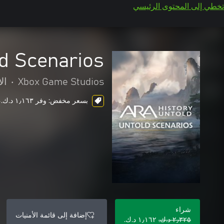
تخطي إلى المحتوى الرئيسي
ld Scenarios
Xbox Game Studios
•
ال
بسعر مخفض: وفر ١٫١٦٣ د.ك.‏، ends in 6 days
شراء
إضافة إلى قائمة الأمنيات
٢٫٣٢٥ د.ك.‏
١٫١٦٢ د.ك.‏