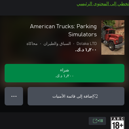
تخطي إلى المحتوى الرئيسي
American Trucks: Parking
Simulators
Dolaka LTD
•
السباق والطيران
•
محاكاة
١٫٢٠٠ د.ك.‏
شراء
١٫٢٠٠ د.ك.‏
إضافة إلى قائمة الأمنيات
● ● ●
18+