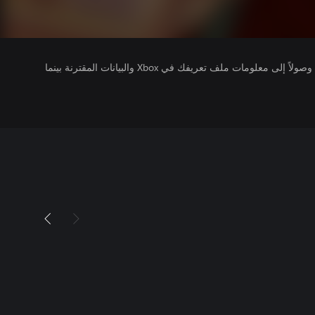
يتلقى ناشرو الألعاب التي تقوم بتشغيلها وصولاً إلى معلومات ملف تعريفك في Xbox والبيانات المقترنة بينما