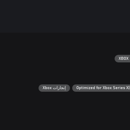
XBOX 
Optimized for Xbox Series X
إنجازات Xbox