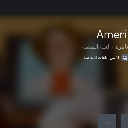
Ameri
امرة
•
لعبة المنصة
11 من اللغات المدعمة
● ● ●