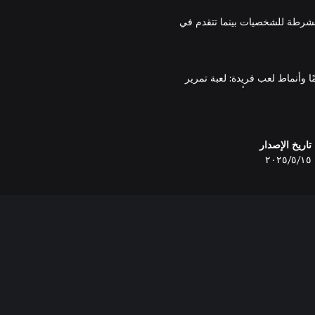
لشرطة للشخصيات بينما تتقدم في
تلفة تمامًا وأنماط لعب فريدة: لعبة تمرير
طاردات شائقة وتخفيًا وألغازًا. بالإضافة إلى
تاريخ الإصدار
١٥‏/٥‏/٢٠٢٥
(Cyberpunk 2077،‏ League of Legends) وCissy Jones‏ (Firewatch،‏ Life is Strange،‏ Call of the Sea)، من