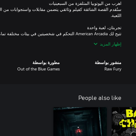
ستُقدم القصة الشائقة كفيلم وثائقي يتضمن مقابلات واستجوابات من ا
تتيح لك American Arcadia التحكم في شخصيتين في بيئات مخ
جانبي وحركة بتقنية 2.5D تتضمن مهمات صعبة على المنصات وم
إظهار المزيد
منشور بواسطة
مطورة بواسطة
Out of the Blue Games
Raw Fury
بين آخرين، يجعلون الحياة تنبض في شخصيات American Arcadia.
People also like