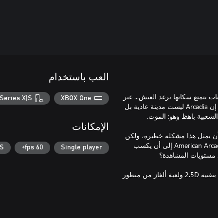
العب باستخدام
لسبعينيات يتمتع سكانها برغد العيش... غير
Series X|S
XBOX One
مدركين أن حياتهم يجري عرضها على الهواء مباشرةً على مدار الساعة! إن Arcadia ليست مدينة عادية بل
الإمكانات
ي يحيا حياة رتيبة على شاكلة Trevor Hills، يمكن أن يمثل هذا مشكلة خطيرة، ولكن
من حسن الحظ يساعد صوت غامض Trevor وسيرشده عبر كواليس American Arcadia إلى أن يكسب
|S
60 fps+
Single player
تجمع American Arcadia بين لعبتين من طرازين مختلفين، لعبة منصات بتقنية 2.5D ولعبة ألغاز من منظور