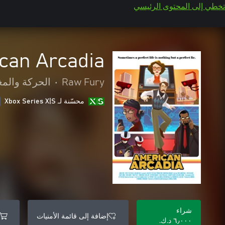
تخطي إلى المحتوى الرئيسي
can Arcadia
Raw Fury
•
الحركة والمغ
محسّنة لـ Xbox Series X|S
شراء
إضافة إلى قائمة الأمنيات
٦٫٠٠٠ د.ك.‏