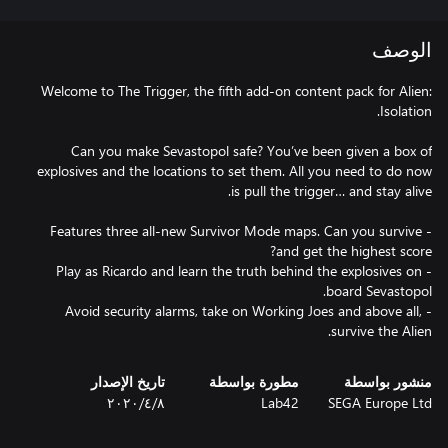
الوصف
Welcome to The Trigger, the fifth add-on content pack for Alien:
Can you make Sevastopol safe? You’ve been given a box of
explosives and the locations to set them. All you need to do now
- Features three all-new Survivor Mode maps. Can you survive
- Play as Ricardo and learn the truth behind the explosives on
- Avoid security alarms, take on Working Joes and above all,
survive the Alien.
منشور بواسطة
مطورة بواسطة
تاريخ الإصدار
SEGA Europe Ltd
Lab42
٨‏/٤‏/٢٠٢٠