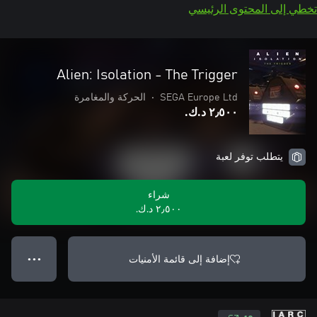
تخطي إلى المحتوى الرئيسي
Alien: Isolation - The Trigger
SEGA Europe Ltd
•
الحركة والمغامرة
٢٫٥٠٠ د.ك.‏
يتطلب توفر لعبة
شراء
٢٫٥٠٠ د.ك.‏
إضافة إلى قائمة الأمنيات
● ● ●