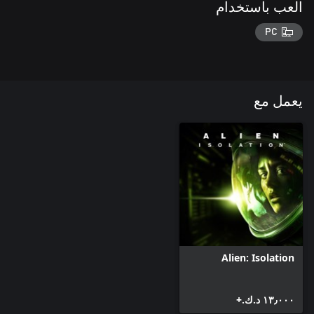
العب باستخدام
PC
يعمل مع
Alien: Isolation
١٣٫٠٠٠ د.ك.‏+