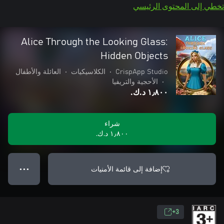
تخطي إلى المحتوى الرئيسي
Alice Through the Looking Glass:
Hidden Objects
CrispApp Studio
•
الكلاسيكيات
•
العائلة والأطفال
•
الأحجية والتريفيا
١٫٨٠٠ د.ك.‏
شراء
١٫٨٠٠ د.ك.‏
إضافة إلى قائمة الأمنيات
● ● ●
3+