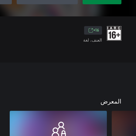
16+
العنف، لغة
المعرض