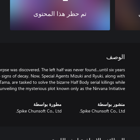
تم حظر هذا المحتوى
الوصف
corpse was discovered. The left half was never found…until six years
o signs of decay. Now, Special Agents Mizuki and Ryuki, along with
Tama, are tasked to solve the bizarre Half Body serial killings while
unveiling the mysterious plot known only as the Nirvana Initiative…
منشور بواسطة
مطورة بواسطة
Spike Chunsoft Co., Ltd.
Spike Chunsoft Co., Ltd.