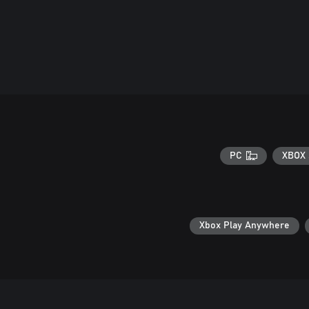
PC
XBOX 
Xbox Play Anywhere