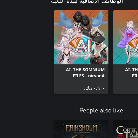
الوظائف الإضافية لهذه اللعبة
AI: THE SOMNIUM
AI: T
FILES - nirvanA
FI
Initiative DLC B-
Initiativ
٠٫٩٠٠ د.ك.‏
Movie Horror Set
People also like