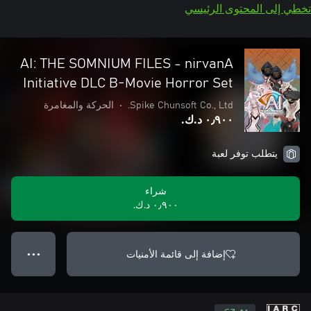
تخطي إلى المحتوى الرئيسي
AI: THE SOMNIUM FILES - nirvanA
Initiative DLC B-Movie Horror Set
Spike Chunsoft Co., Ltd.
•
الحركة والمغامرة
٠٫٩٠٠ د.ك.‏
يتطلب توفر لعبة
شراء
٠٫٩٠٠ د.ك.‏
إضافة إلى قائمة الأمنيات
● ● ●