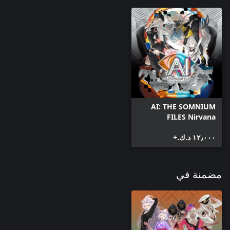
AI: THE SOMNIUM
FILES Nirvana
Initiative
١٢٫٠٠٠ د.ك.‏+
مضمنة في