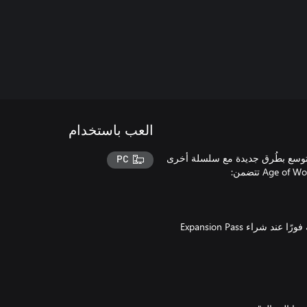
العب باستخدام
التوسع بطُرق جديدة مع سلسلة أخرى
PC
أبحِر في أعماق الأبدية مع حزمة Cosmic Wanderer! تتوفر هذه الحزمة فورًا عند شراء Expansion Pass