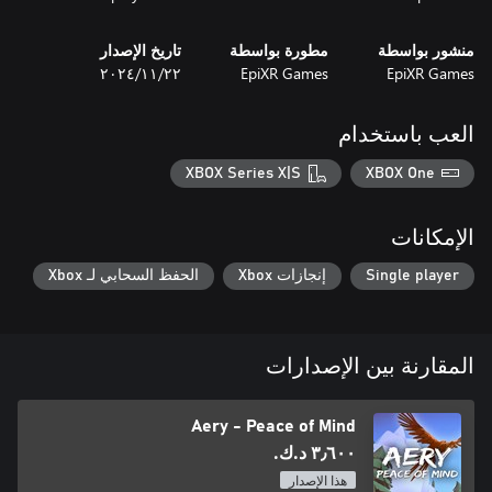
منشور بواسطة
مطورة بواسطة
تاريخ الإصدار
EpiXR Games
EpiXR Games
٢٢‏/١١‏/٢٠٢٤
العب باستخدام
XBOX Series X|S
XBOX One
الإمكانات
Single player
إنجازات Xbox
الحفظ السحابي لـ Xbox
المقارنة بين الإصدارات
Aery - Peace of Mind
٣٫٦٠٠ د.ك.‏
هذا الإصدار