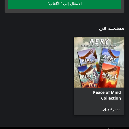
الانتقال إلى "الألعاب"
مضمنة في
Peace of Mind
Collection
٩٫٠٠٠ د.ك.‏