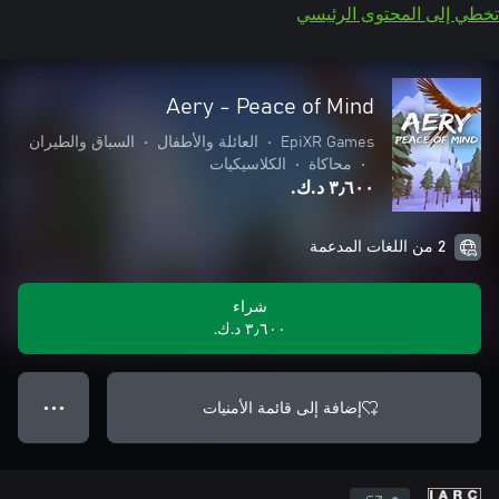
تخطي إلى المحتوى الرئيسي
Aery - Peace of Mind
EpiXR Games
•
العائلة والأطفال
•
السباق والطيران
•
محاكاة
•
الكلاسيكيات
٣٫٦٠٠ د.ك.‏
2 من اللغات المدعمة
شراء
٣٫٦٠٠ د.ك.‏
إضافة إلى قائمة الأمنيات
● ● ●