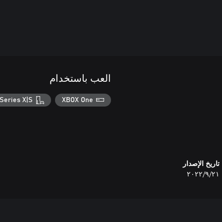
العب باستخدام
Series X|S
XBOX One
تاريخ الإصدار
٢١‏/٩‏/٢٠٢٢