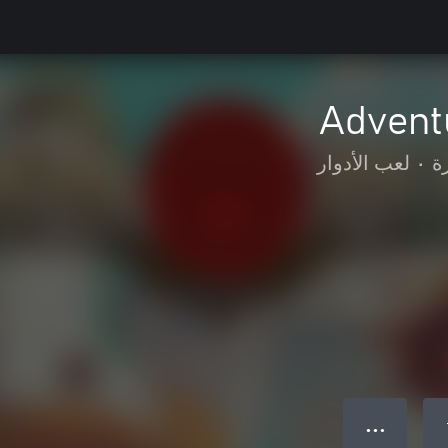
Advent
ة
•
لعب الأدوار
● ● ●