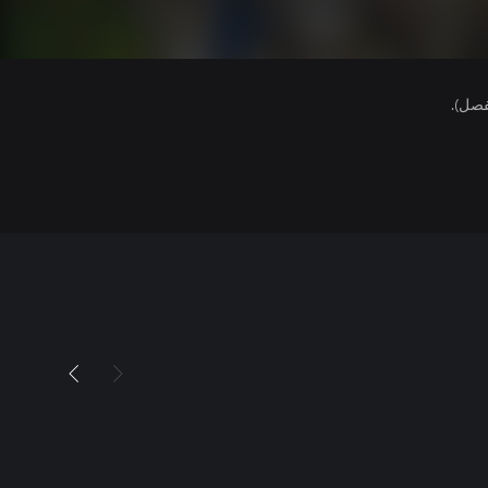
فصل).