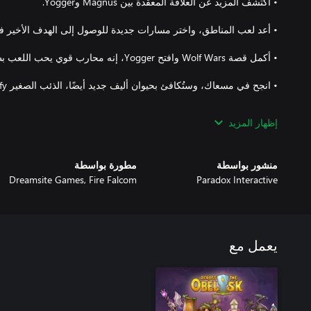
إظهار المزيد
• واجه أحداثًا جديدة تحتوي على نسخ أصغر سنًّا من الشخصيات المألوفة
منشور بواسطة
مطورة بواسطة
Dreamsite Games, Fire Falcom
Paradox Interactive
• واجه ببراعتك وحوشًا جديدة، وزعماء مخيفين سيظهرون في مواجهات ق
يعمل مع
بالقصة.