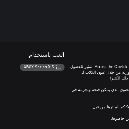
العب باستخدام
عد إلى مملكة Senenthia في حزمة القصة الجديدة التي توسع من إرث Across the Obelisk المثير للفضول.
XBOX Series X|S
لعبة الرئيسية بـ 10 سنوات، عش Wolf Wars الأسطورية من خلال عيون الكلاب لـ
يئة بالإرث لتعزيز معرفتك بعالم Across the Obelisk والمحتوى الذي يمكن فتحه وتجربته في