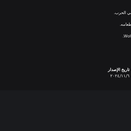
. أكملها وافتح مظاهر جديدة لكل
تاريخ الإصدار
٦‏/١١‏/٢٠٢٤
تالية عشوائية في أنماط اللعبة
• أتلعب في النمط التعاوني؟ يتطلب الأمر امتلاك مغامر واحد فقط لـ Wolf Wars لكي يستمتع الفريق كله