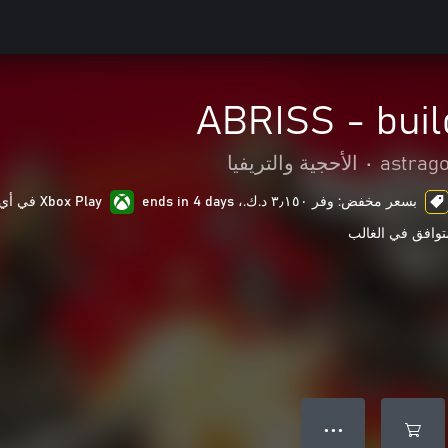
ABRISS - buil
astrag
•
الأحجية والتريفيا
بسعر مخفض: وفر ٣٫١٥٠ د.ك.‏، ends in 4 days
Xbox Play في أي مكان
توافق في الغالب
● ● ●