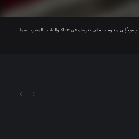
يتلقى ناشرو الألعاب التي تقوم بتشغيلها وصولاً إلى معلومات ملف تعريفك في Xbox والبيانات المقترنة بينما