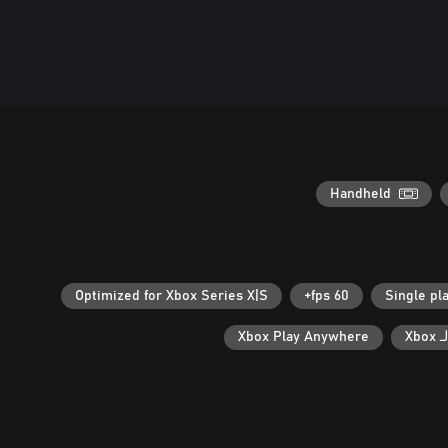
Handheld
Optimized for Xbox Series X|S
60 fps+
Single pl
Xb
Xbox Play Anywhere