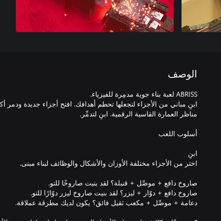
الوصف
ابنِ مباني من الأجزاء لتجعلها تحطم أهدافك. افتح أجزاء جديدة ودمر أكث