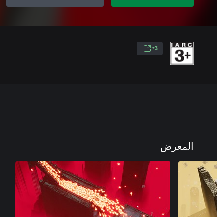
3+
المعرض