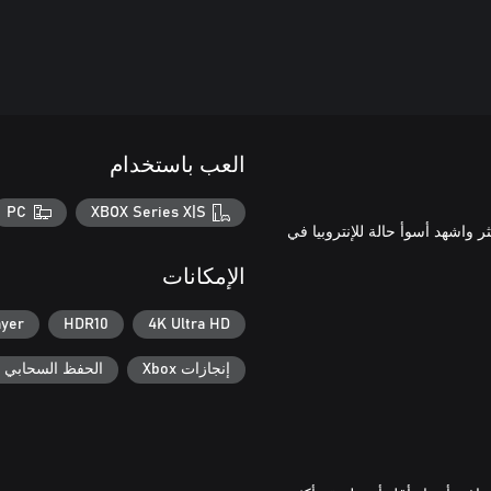
العب باستخدام
PC
XBOX Series X|S
ر واشهد أسوأ حالة للإنتروبيا في
الإمكانات
ayer
HDR10
4K Ultra HD
إنجازات Xbox
الحفظ السحابي لـ ox