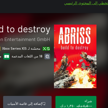
تخطي إلى المحتوى الرئيسي
d to destroy
on Entertainment GmbH
محسّنة لـ Xbox Series X|S
18 من اللغات المدعمة
م
شراء
إضافة إلى قائمة الأمنيات
٤٫٥٠٠ د.ك.‏
١٫٣٥٠ د.ك.‏