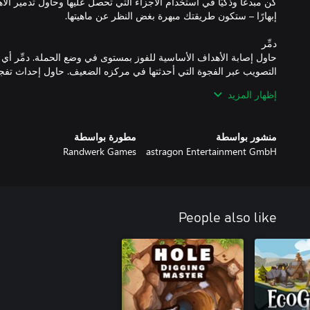
كن مبدعًا وذكيًا في استخدام الأجزاء التي تحصل عليها وحاول تدمير الأ
حاول إصابة الأهداف الأساسية للفوز بمستوى في وضع الحملة. دمِّر أي
التصويب عبر الفجوة التي أحدثتها في مركزه الضعيف. حاول إحداث تفجي
المحيط مثل الصمامات العملاقة لإطلاق مكعبات ثقيلة فائقة ناحية اله
إظهار المزيد
منشور بواسطة
مطورة بواسطة
Randwerk Games
astragon Entertainment GmbH
محاكاة للإستاتيكا والآلاف من أجزاء الحطام الصغيرة وقطع كاملة من الأ
People also like
سبعة عوالم مع عدة مراحل تتضمن كل واحدة منها مستويات إضافية. إ
مصنوعة يدويًا قابلة للتدمير. ستبدأ كل مرحلة بمجموعة محدودة من الأ
لمعرفة كيفية استخدامها لتدمير كل المباني المستهدفة الأساسية. ستفتح 
جرّب أنماط بناء جديدة. العب باستخدام أجزاء لم تفتحها بعد. اختبر أق