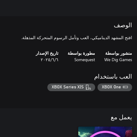
الوصف
افتح المشهد الديناميكي، العب وتأمل الرسوم المتحركة المذهلة.
منشور بواسطة
مطورة بواسطة
تاريخ الإصدار
We Dig Games
Somequest
٦‏/٦‏/٢٠٢٥
العب باستخدام
XBOX Series X|S
XBOX One
يعمل مع