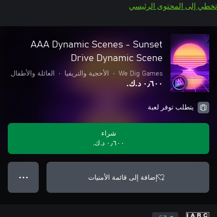
تخطي إلى المحتوى الرئيسي
AAA Dynamic Scenes - Sunset
Drive Dynamic Scene
We Dig Games
•
الأحجية والتريفيا
•
العائلة والأطفال
٠٫٦٠٠ د.ك.‏
يتطلب توفر لعبة
شراء
٠٫٦٠٠ د.ك.‏
إضافة إلى قائمة الأمنيات
● ● ●