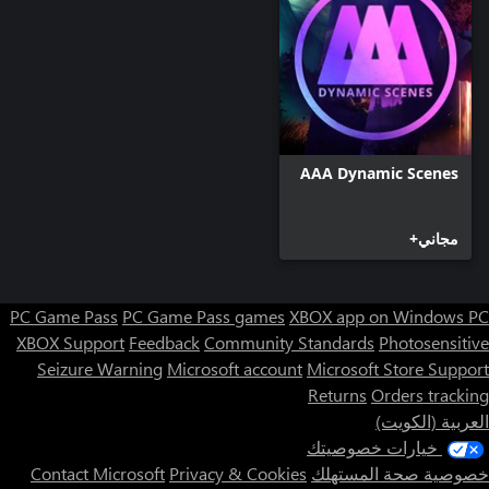
AAA Dynamic Scenes
مجاني+
PC Game Pass
PC Game Pass games
XBOX app on Windows PC
XBOX Support
Feedback
Community Standards
Photosensitive
Seizure Warning
Microsoft account
Microsoft Store Support
Returns
Orders tracking
العربية (الكويت)
خيارات خصوصيتك
خصوصية صحة المستهلك
Privacy & Cookies
Contact Microsoft