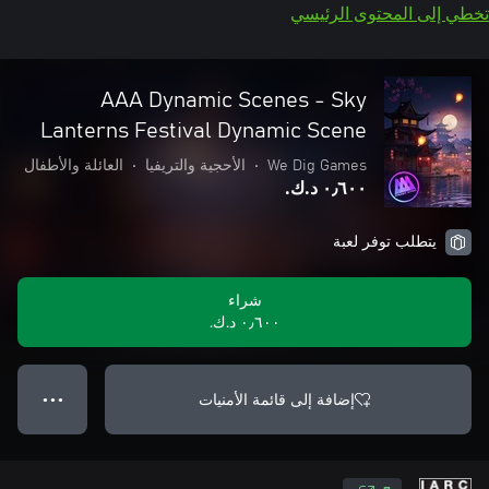
تخطي إلى المحتوى الرئيسي
AAA Dynamic Scenes - Sky
Lanterns Festival Dynamic Scene
We Dig Games
•
الأحجية والتريفيا
•
العائلة والأطفال
٠٫٦٠٠ د.ك.‏
يتطلب توفر لعبة
شراء
٠٫٦٠٠ د.ك.‏
إضافة إلى قائمة الأمنيات
● ● ●