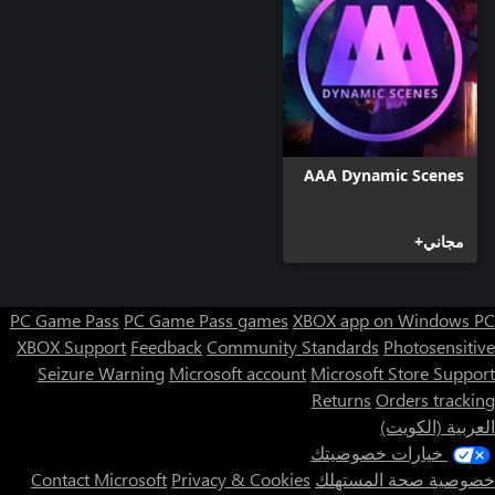
AAA Dynamic Scenes
مجاني+
PC Game Pass
PC Game Pass games
XBOX app on Windows PC
XBOX Support
Feedback
Community Standards
Photosensitive
Seizure Warning
Microsoft account
Microsoft Store Support
Returns
Orders tracking
العربية (الكويت)
خيارات خصوصيتك
خصوصية صحة المستهلك
Privacy & Cookies
Contact Microsoft