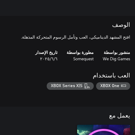
الوصف
افتح المشهد الديناميكي، العب وتأمل الرسوم المتحركة المذهلة.
منشور بواسطة
مطورة بواسطة
تاريخ الإصدار
We Dig Games
Somequest
٦‏/٦‏/٢٠٢٥
العب باستخدام
XBOX Series X|S
XBOX One
يعمل مع