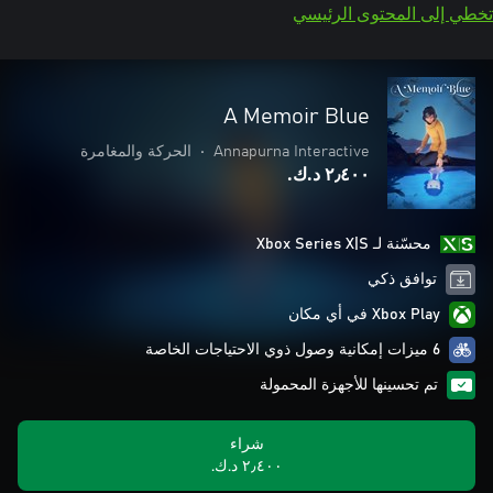
تخطي إلى المحتوى الرئيسي
A Memoir Blue
Annapurna Interactive
•
الحركة والمغامرة
٢٫٤٠٠ د.ك.‏
محسّنة لـ Xbox Series X|S
توافق ذكي
Xbox Play في أي مكان
6 ميزات إمكانية وصول ذوي الاحتياجات الخاصة
تم تحسينها للأجهزة المحمولة
شراء
٢٫٤٠٠ د.ك.‏