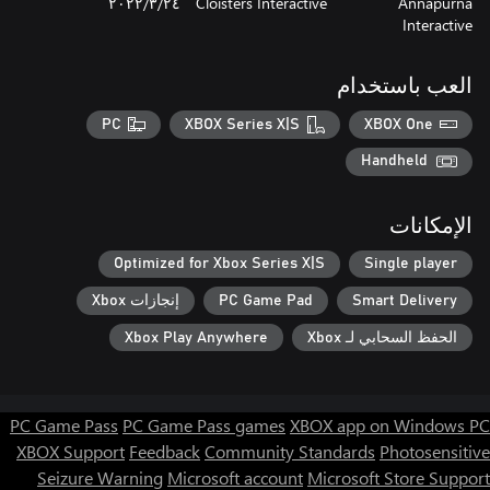
Annapurna
Cloisters Interactive
٢٤‏/٣‏/٢٠٢٢
Interactive
العب باستخدام
PC
XBOX Series X|S
XBOX One
Handheld
الإمكانات
Optimized for Xbox Series X|S
Single player
Smart Delivery
PC Game Pad
إنجازات Xbox
الحفظ السحابي لـ Xbox
Xbox Play Anywhere
PC Game Pass
PC Game Pass games
XBOX app on Windows PC
XBOX Support
Feedback
Community Standards
Photosensitive
Seizure Warning
Microsoft account
Microsoft Store Support