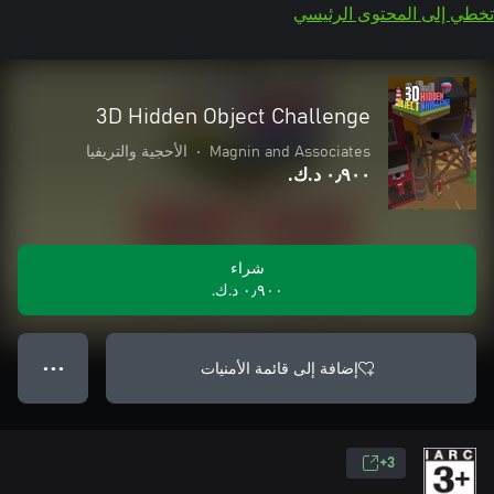
تخطي إلى المحتوى الرئيسي
3D Hidden Object Challenge
Magnin and Associates
•
الأحجية والتريفيا
٠٫٩٠٠ د.ك.‏
شراء
٠٫٩٠٠ د.ك.‏
إضافة إلى قائمة الأمنيات
● ● ●
3+