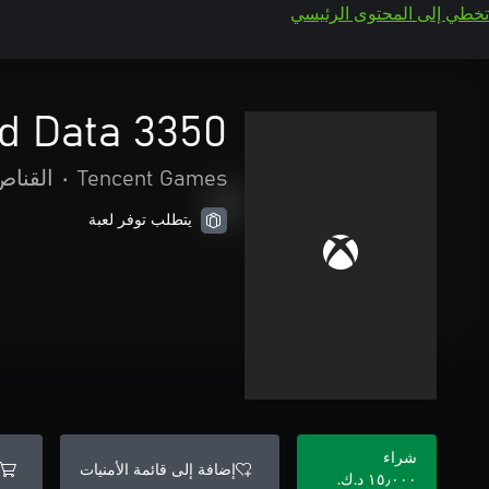
تخطي إلى المحتوى الرئيسي
3350 Purified Data
Tencent Games
•
القناص
يتطلب توفر لعبة
شراء
إضافة إلى قائمة الأمنيات
١٥٫٠٠٠ د.ك.‏