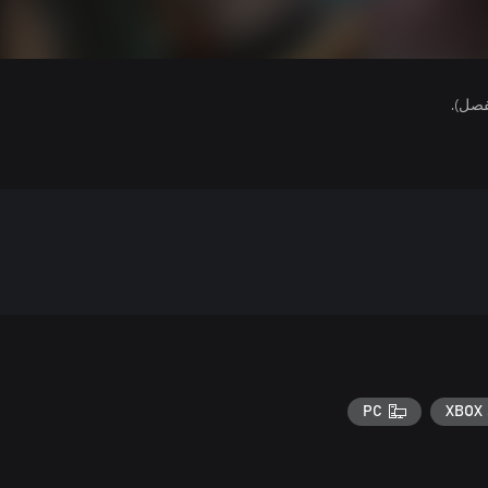
فصل).
PC
XBOX 