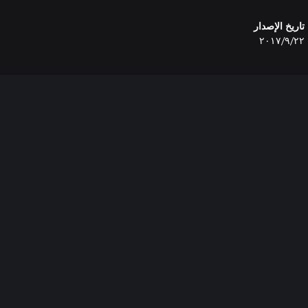
تاريخ الإصدار
٢٢‏/٩‏/٢٠١٧