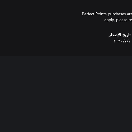
Perfect Points purchases ar
apply, please r
تاريخ الإصدار
١‏/٧‏/٢٠٢٠