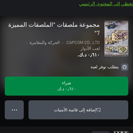
تخطي إلى المحتوى الرئيسي
مجموعة ملصقات "الملصقات المميزة
7"
CAPCOM CO., LTD.
•
الحركة والمغامرة
•
لعب الأدوار
٠٫٦١٠ د.ك.‏
يتطلب توفر لعبة
شراء
٠٫٦١٠ د.ك.‏
إضافة إلى قائمة الأمنيات
● ● ●