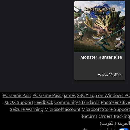
Monster Hunter Rise
١٢٫٣٢٠ د.ك.‏+
PC Game Pass
PC Game Pass games
XBOX app on Windows PC
XBOX Support
Feedback
Community Standards
Photosensitive
Seizure Warning
Microsoft account
Microsoft Store Support
Returns
Orders tracking
العربية (الكويت)
خيارات خصوصيتك