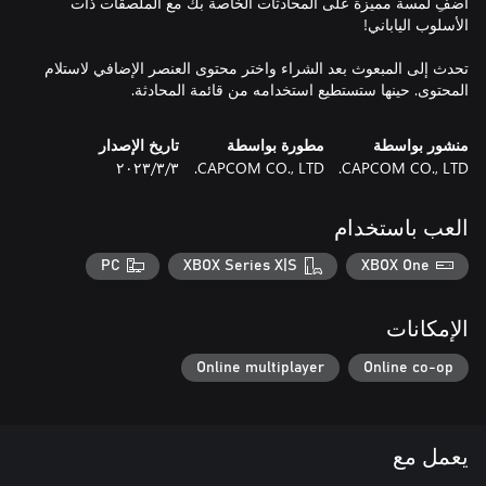
أضفِ لمسة مميزة على المحادثات الخاصة بك مع الملصقات ذات
تحدث إلى المبعوث بعد الشراء واختر محتوى العنصر الإضافي لاستلام
المحتوى. حينها ستستطيع استخدامه من قائمة المحادثة.
منشور بواسطة
مطورة بواسطة
تاريخ الإصدار
CAPCOM CO., LTD.
CAPCOM CO., LTD.
٣‏/٣‏/٢٠٢٣
العب باستخدام
PC
XBOX Series X|S
XBOX One
الإمكانات
Online multiplayer
Online co-op
يعمل مع