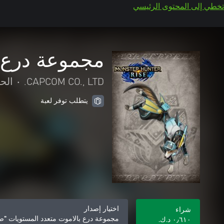
تخطي إلى المحتوى الرئيسي
مجموعة درع 
CAPCOM CO., LTD.
•
الح
يتطلب توفر لعبة
اختيار إصدار
شراء
مجموعة درع بالاموت متعدد المستويات 
٠٫٦١٠ د.ك.‏