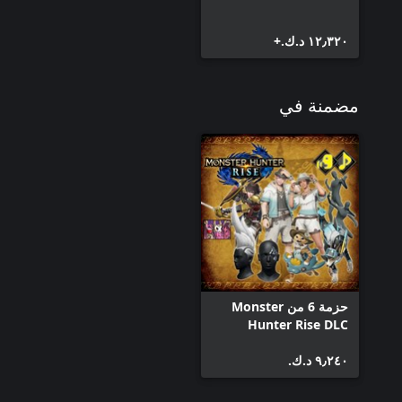
١٢٫٣٢٠ د.ك.‏+
مضمنة في
حزمة 6 من Monster
Hunter Rise DLC
٩٫٢٤٠ د.ك.‏