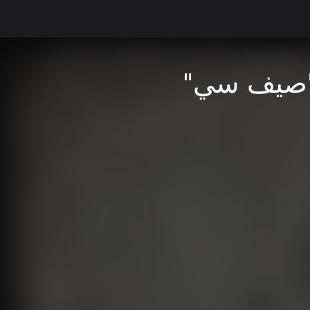
 "صيف سي"