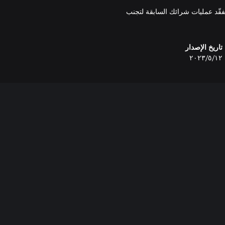
تفقّد عمليات شرائك السابقة لتجنب
تاريخ الإصدار
١٢‏/٥‏/٢٠٢٣