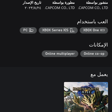
منشور بواسطة
مطورة بواسطة
تاريخ الإصدار
CAPCOM CO., LTD.
CAPCOM CO., LTD.
٢٤‏/٨‏/٢٠٢٣
العب باستخدام
PC
XBOX Series X|S
XBOX One
الإمكانات
Online multiplayer
Online co-op
يعمل مع