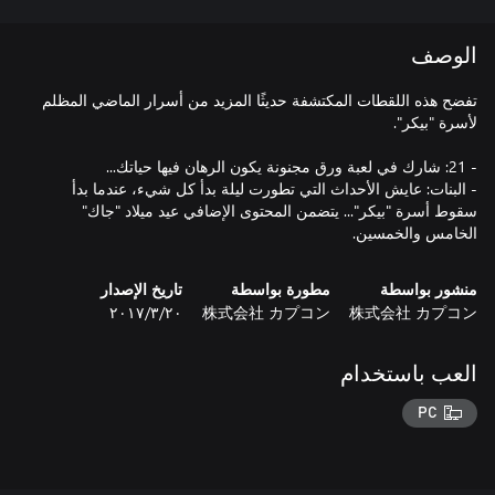
الوصف
تفضح هذه اللقطات المكتشفة حديثًا المزيد من أسرار الماضي المظلم
- البنات: عايش الأحداث التي تطورت ليلة بدأ كل شيء، عندما بدأ
سقوط أسرة "بيكر"... يتضمن المحتوى الإضافي عيد ميلاد "جاك"
الخامس والخمسين.
منشور بواسطة
مطورة بواسطة
تاريخ الإصدار
株式会社 カプコン
株式会社 カプコン
٢٠‏/٣‏/٢٠١٧
العب باستخدام
PC