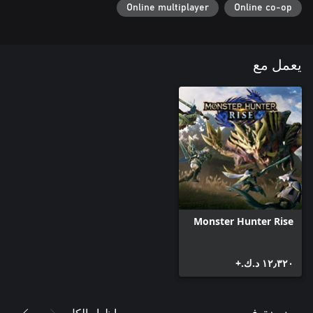
Online multiplayer
Online co-op
يعمل مع
Monster Hunter Rise
١٢٫٣٢٠ د.ك.‏+
إظهار الكل