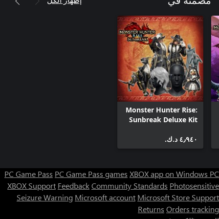
مضمنة في
Monster Hunter Rise:
Sunbreak Deluxe Kit
٤٫٩٤٠ د.ك.‏
PC Game Pass
PC Game Pass games
XBOX app on Windows PC
XBOX Support
Feedback
Community Standards
Photosensitive
Seizure Warning
Microsoft account
Microsoft Store Support
Returns
Orders tracking