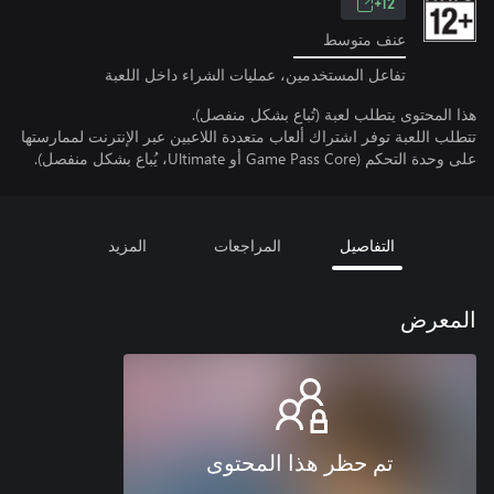
12+
عنف متوسط
تفاعل المستخدمين، عمليات الشراء داخل اللعبة
هذا المحتوى يتطلب لعبة (تُباع بشكل منفصل).
تتطلب اللعبة توفر اشتراك ألعاب متعددة اللاعبين عبر الإنترنت لممارستها
على وحدة التحكم (Game Pass Core أو Ultimate، يُباع بشكل منفصل).
التفاصيل
المراجعات
المزيد
المعرض
تم حظر هذا المحتوى