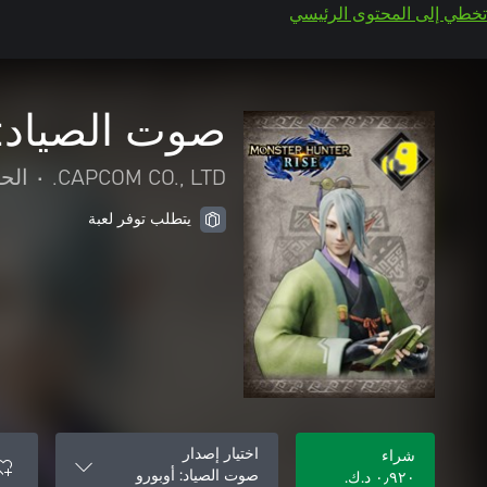
تخطي إلى المحتوى الرئيسي
صوت الصياد: 
CAPCOM CO., LTD.
•
الح
يتطلب توفر لعبة
اختيار إصدار
شراء
صوت الصياد: أوبورو
٠٫٩٢٠ د.ك.‏