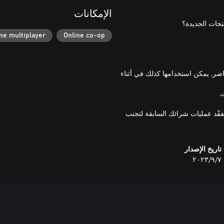
الإمكانات
ne multiplayer
Online co-op
اصر. يمكن استخدامها كذلك في أثناء
تفقّد عمليات شرائك السابقة لتجنب
تاريخ الإصدار
٧‏/٩‏/٢٠٢٣