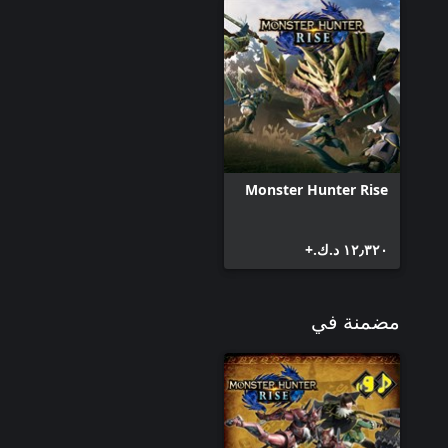
Monster Hunter Rise
١٢٫٣٢٠ د.ك.‏+
مضمنة في