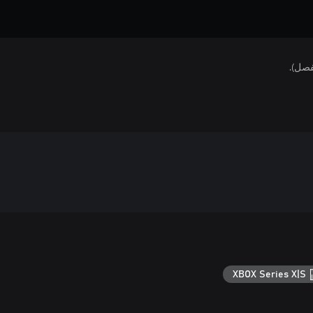
فصل).
XBOX Series X|S