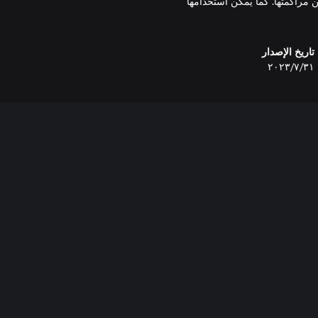
 مراكمتها. كما يمكن استخدامها
تاريخ الإصدار
٣١‏/٧‏/٢٠٢٣