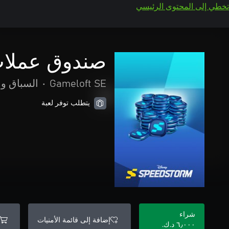
تخطي إلى المحتوى الرئيسي
صندوق عملات رم
Gameloft SE
•
السباق وا
يتطلب توفر لعبة
شراء
إضافة إلى قائمة الأمنيات
٦٫٠٠٠ د.ك.‏