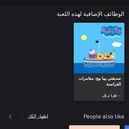
الوظائف الإضافية لهذه اللعبة
صديقتي بيبا بيج: مغامرات
القراصنة
١٫٥٠٠ د.ك.‏
إظهار الكل
People also like