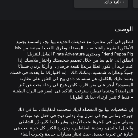
١٫٥٠٠ د.ك.‏
الوصف
انطلق في أكبر مغامرة مع صديقتك الجديدة بيبا بيج، واستمتع بجميع
الأماكن المثيرة والشخصيات المفضلة وطرق اللعب الممتعة من My
انطلق إلى عالم بيبا من خلال تصميم شخصيتك واختيار ملابسك. إذا
كنت تريد أن تكون ثعلبًا مرتديًا لقبعة قرصان، أو أرنبًا يرتدي فستانًا
جميلًا ونظارات شمسية، يمكنك ذلك - إنه اختيارك! ما يحدث في قصتك
يعتمد عليك بالكامل. هل ستساعد دادي بيج في العثور على نظارته
المفقودة؟ أبحِر على متن قارب كابتن هوج في رحلة بحث عن كنز
القراصنة؟ وعندما تمطر، سترغب بالتأكيد في القفز في البرك الطينية
إن شخصيات بيبا بيج المفضلة لديك متحمسة لمقابلتك، بما في ذلك
جورج، ومامي بيج في منزل بيبا، وداني دوج في حفل عيد ميلاده،
ومولي مول في جُحرها تحت الأرض، وغير ذلك الكثير. زُر الشاطئ
والجبل الجليدي، ومدينة البطاطس، وجزيرة الكنز. كل جولة لعب هي
عبارة عن تجربة جديدة، حيث تختار مسارات جديدة وتجرب أشياء