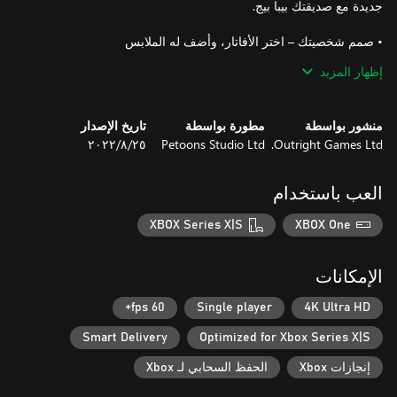
• العب مع بيبا – استمتع بكل قصة؛ بما في ذلك محتوى Pirate
إظهار المزيد
• أبدِع – اللاعبون الصغار هم نجوم قصتهم الفريدة من نوعها
منشور بواسطة
مطورة بواسطة
تاريخ الإصدار
Outright Games Ltd.
Petoons Studio Ltd
٢٥‏/٨‏/٢٠٢٢
العب باستخدام
XBOX Series X|S
XBOX One
الإمكانات
60 fps+
Single player
4K Ultra HD
Smart Delivery
Optimized for Xbox Series X|S
إنجازات Xbox
الحفظ السحابي لـ Xbox