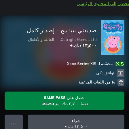
تخطي إلى المحتوى الرئيسي
صديقتي بيبا بيج - إصدار كامل
Outright Games Ltd.
•
العائلة والأطفال
١٣٫٥٠٠ د.ك.‏+
محسّنة لـ Xbox Series X|S
توافق ذكي
16 من اللغات المدعمة
احصل على GAME PASS
حفظ
٢٫٧٠٠ د.ك.‏
مع
شراء
● ● ●
١٣٫٥٠٠ د.ك.‏+