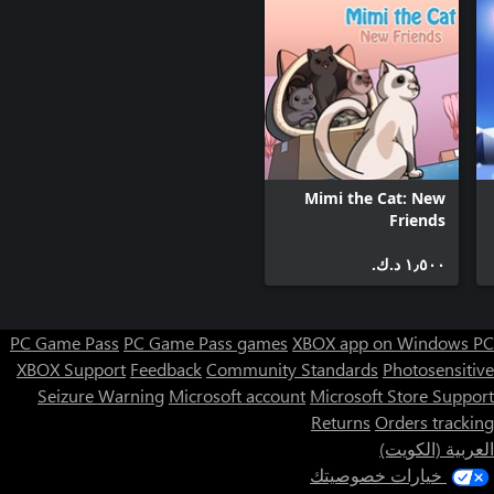
Mimi the Cat: New
Friends
١٫٥٠٠ د.ك.‏
PC Game Pass
PC Game Pass games
XBOX app on Windows PC
XBOX Support
Feedback
Community Standards
Photosensitive
Seizure Warning
Microsoft account
Microsoft Store Support
Returns
Orders tracking
العربية (الكويت)
خيارات خصوصيتك