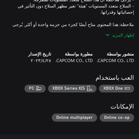
- السلاح متعدد المستويات "هيئة" تغير مظهر السلاح دون التأثير في
ملاحظة: هذا المحتوى متاح أيضًا كجزء من حزمة واحدة أو أكثر. يُرجى
تفقّد عمليات شرائك السابقة لتجنب الحصول على عناصر مكررة.
إظهار المزيد
منشور بواسطة
مطورة بواسطة
تاريخ الإصدار
CAPCOM CO., LTD.
CAPCOM CO., LTD.
٢٨‏/٤‏/٢٠٢٣
العب باستخدام
PC
XBOX Series X|S
XBOX One
الإمكانات
Online multiplayer
Online co-op