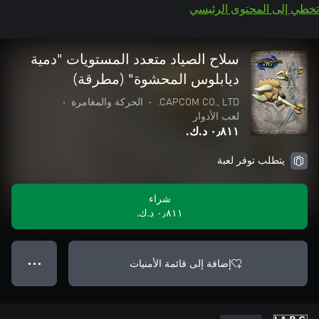
تخطي إلى المحتوى الرئيسي
سلاح الصياد متعدد المستويات "دمية
ديابلوس المحشوة" (مطرقة)
CAPCOM CO., LTD.
•
الحركة والمغامرة
•
لعب الأدوار
٠٫٨١١ د.ك.‏
يتطلب توفر لعبة
شراء
٠٫٨١١ د.ك.‏
إضافة إلى قائمة الأمنيات
● ● ●