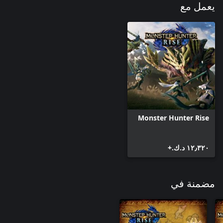
يعمل مع
Monster Hunter Rise
١٢٫٣٢٠ د.ك.‏+
مضمنة في